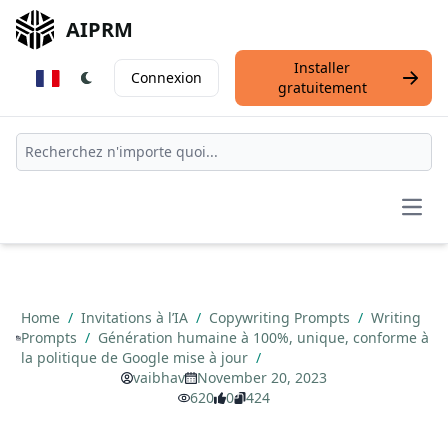
AIPRM
Installer
Connexion
gratuitement
Open
Home
/
Invitations à l’IA
/
Copywriting Prompts
/
Writing
Prompts
/
Génération humaine à 100%, unique, conforme à
la politique de Google mise à jour
/
vaibhav
November 20, 2023
620
0
424