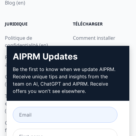
Blog (en)
JURIDIQUE
TÉLÉCHARGER
Politique de
Comment installer
confidentialité (en)
Google Chrome
AIPRM Updates
Politique d'utilisation
Microsoft Edge
acceptable (en)
Be the first to know when we update AIPRM.
Conditions d'utilisation
Receive unique tips and insights from the
(en)
team on AI, ChatGPT and AIPRM. Receive
offers you won't see elsewhere.
Termes relatifs aux
extensions de navigateur
(en)
Conditions de
facturation (en)