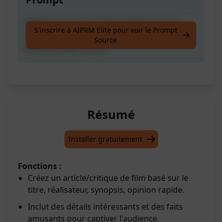
Rédige un article/critique de film basé sur
S'inscrire à AIPRM Elite pour voir le Prompt
[TITRE], [RÉALISATEUR], [SYNOPSIS], [AVIS
Source
RAPIDE], [ANECOTES]
Résumé
Installer gratuitement
Fonctions :
Créez un article/critique de film basé sur le
titre, réalisateur, synopsis, opinion rapide.
Inclut des détails intéressants et des faits
amusants pour captiver l'audience.