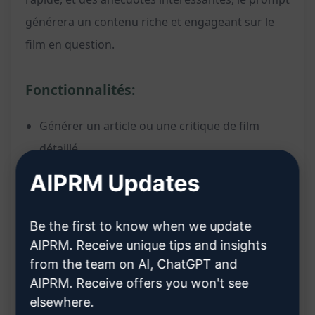
générera un contenu riche et engageant sur le
film en question.
Fonctionnalités:
Générer un article ou une critique de film
détaillé
Personnaliser le contenu en fournissant des
AIPRM Updates
détails spécifiques tels que le titre, le
réalisateur, le synopsis, etc.
Be the first to know when we update
Inclure un avis rapide pour donner une
AIPRM. Receive unique tips and insights
perspective concise
from the team on AI, ChatGPT and
AIPRM. Receive offers you won't see
Ajouter des anecdotes et des curiosités pour
elsewhere.
captiver le lecteur