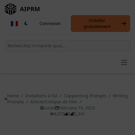
AIPRM
Installer
Connexion
gratuitement
Open
Home
/
Invitations à l’IA
/
Copywriting Prompts
/
Writing
Prompts
/
Article/Critique de Film
/
Lucas
February 19, 2023
4,073
0
2,341