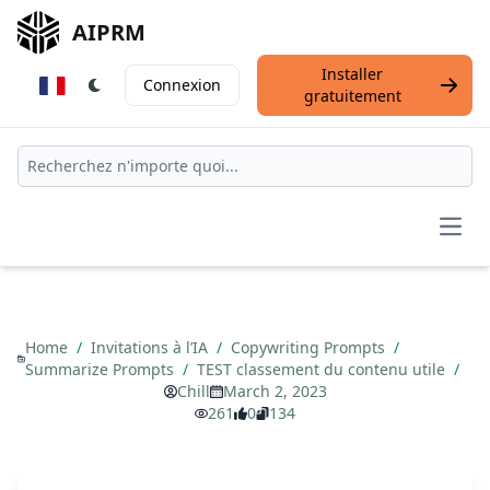
AIPRM
Installer
Connexion
gratuitement
Open
Home
/
Invitations à l’IA
/
Copywriting Prompts
/
Summarize Prompts
/
TEST classement du contenu utile
/
Chill
March 2, 2023
261
0
134