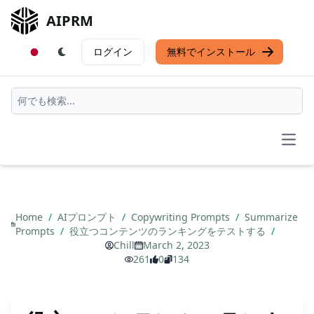
AIPRM
ログイン
無料でインストール
Open
Home
/
AIプロンプト
/
Copywriting Prompts
/
Summarize
Prompts
/
役立つコンテンツのランキングをテストする
/
Chill
March 2, 2023
261
0
134