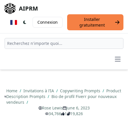
AIPRM
Installer
Connexion
gratuitement
Open
Home
/
Invitations à l’IA
/
Copywriting Prompts
/
Product
Description Prompts
/
Bio de profil Fiverr pour nouveaux
vendeurs
/
Rose Lewis
June 6, 2023
34,766
1
19,826