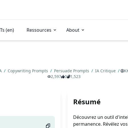
Ts (en)
Ressources
About
IA
/
Copywriting Prompts
/
Persuade Prompts
/
IA Critique
/
K
2,597
0
1,523
Résumé
Découvrez un outil d'intel
permanence. Révélez vos 