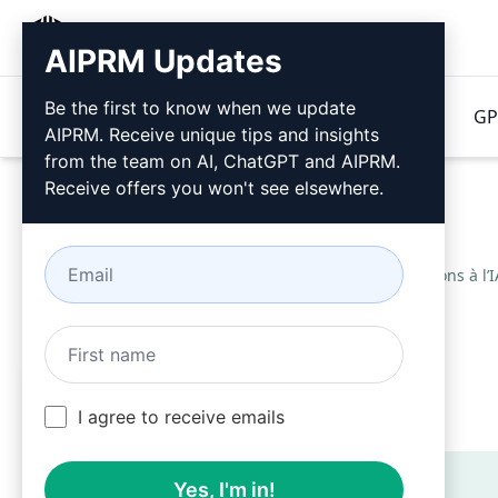
AIPRM
AIPRM Updates
Be the first to know when we update
Produits
Tarification
Invitations
GP
AIPRM. Receive unique tips and insights
from the team on AI, ChatGPT and AIPRM.
Receive offers you won't see elsewhere.
Home
/
Invitations à l’
IA Critique
I agree to receive emails
Teaser
Yes, I'm in!