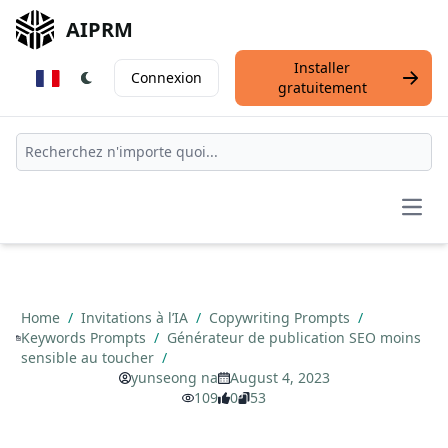
AIPRM
Installer
Connexion
gratuitement
Open
Home
/
Invitations à l’IA
/
Copywriting Prompts
/
Keywords Prompts
/
Générateur de publication SEO moins
sensible au toucher
/
yunseong na
August 4, 2023
109
0
53