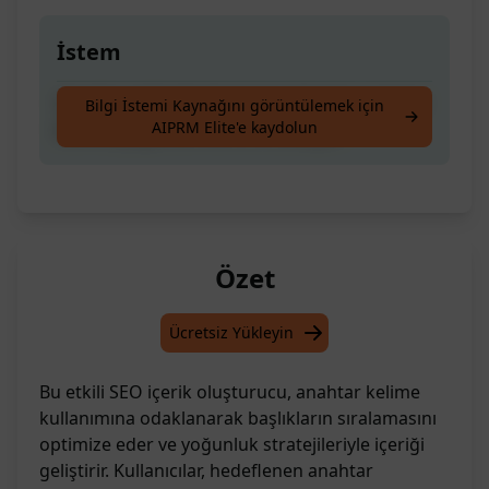
İstem
Üst H1 ve H2 etiketleri için kullanılan anahtar
Bilgi İstemi Kaynağını görüntülemek için
AIPRM Elite'e kaydolun
kelime, yoğunluk kontrol stratejisi.
Özet
Ücretsiz Yükleyin
Bu etkili SEO içerik oluşturucu, anahtar kelime
kullanımına odaklanarak başlıkların sıralamasını
optimize eder ve yoğunluk stratejileriyle içeriği
geliştirir. Kullanıcılar, hedeflenen anahtar