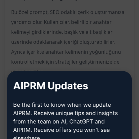
Bu özel prompt, SEO odaklı içerik oluşturmanıza
yardımcı olur. Kullanıcılar, belirli bir anahtar
kelimeyi girdiklerinde, başlık ve alt başlıklar
üzerinde odaklanarak içeriği oluşturabilirler.
Ayrıca içerikte anahtar kelimenin yoğunluğunu
kontrol etmek için stratejiler geliştirmenize de
olanak sağlar.
AIPRM Updates
Özellikler:
SEO odaklı içerik üretme
Be the first to know when we update
Belirli anahtar kelimeye göre başlık ve alt
AIPRM. Receive unique tips and insights
başlıkları belirleme
from the team on AI, ChatGPT and
AIPRM. Receive offers you won't see
İçerikte anahtar kelime yoğunluğunu kontrol
elsewhere.