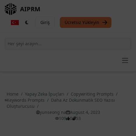
AIPRM
Giriş
Ücretsiz Yükleyin
Open
Home
/
Yapay Zeka İpuçları
/
Copywriting Prompts
/
Keywords Prompts
/
Daha Az Dokunmatik SEO Yazısı
Oluşturucusu
/
yunseong na
August 4, 2023
109
0
53