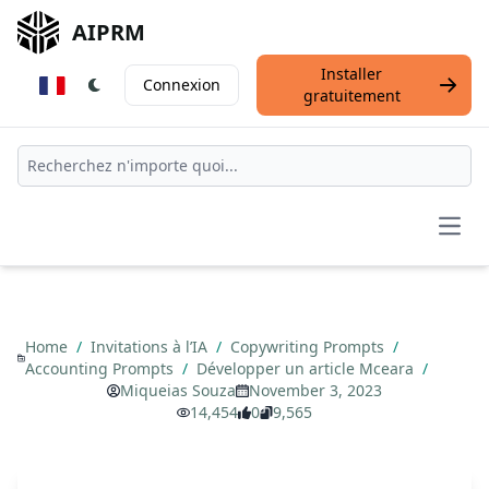
AIPRM
Installer
Connexion
gratuitement
Open
Home
/
Invitations à l’IA
/
Copywriting Prompts
/
Accounting Prompts
/
Développer un article Mceara
/
Miqueias Souza
November 3, 2023
14,454
0
9,565