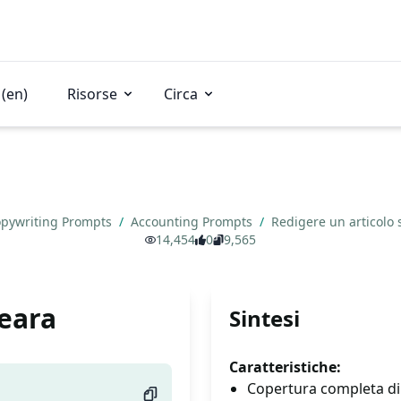
(en)
Risorse
Circa
pywriting Prompts
/
Accounting Prompts
/
Redigere un articolo
14,454
0
9,565
ceara
Sintesi
Caratteristiche:
Copertura completa di no