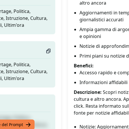
altro ancora
tage, Politica,
Aggiornamenti in tempo
e, Istruzione, Cultura,
giornalistici accurati
i, Ultim'ora
Ampia gamma di argome
e opinioni
Notizie di approfondime
Primi piani su notizie d
tage, Politica,
Benefici:
e, Istruzione, Cultura,
Accesso rapido e compl
i, Ultim'ora
Informazioni affidabil
Descrizione:
Scopri notizi
cultura e altro ancora. Ap
click. Resta informato sul
fonte per notizie affidabi
tage, Politica,
e, Istruzione, Cultura,
te del Prompt
Notizie: Aggiornamenti 