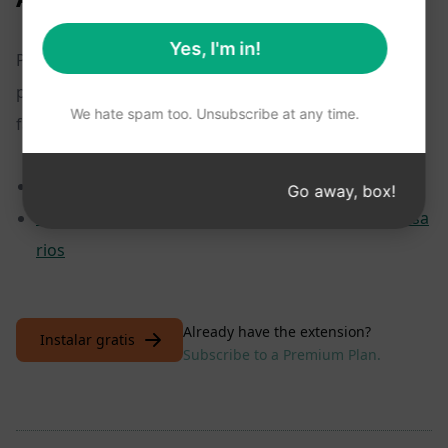
Yes, I'm in!
Para obtener más información sobre cómo crear sus
propios mensajes detallados que generen resultados
We hate spam too. Unsubscribe at any time.
fantásticos, consulte:
Cómo escribir prompts ChatGPT efectivos
Go away, box!
Guía completa de ChatGPT para pequeños empresa
rios
Already have the extension?
Instalar gratis
Subscribe to a Premium Plan.