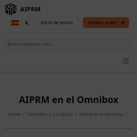
AIPRM
Inicio de sesión
Instalar gratis
Open
AIPRM en el Omnibox
Home
/
Tutoriales
/
Lo básico
/
AIPRM en el Omnibox
/