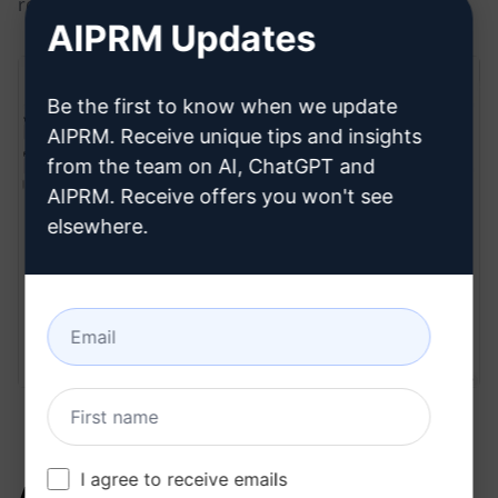
recién generada.
AIPRM Updates
Be the first to know when we update
AIPRM. Receive unique tips and insights
from the team on AI, ChatGPT and
AIPRM. Receive offers you won't see
elsewhere.
I agree to receive emails
Artículos relacionados