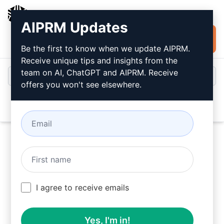
AIPRM
AIPRM Updates
Jetzt kostenlos
Anmeldung
installieren
Be the first to know when we update AIPRM.
Receive unique tips and insights from the
team on AI, ChatGPT and AIPRM. Receive
offers you won't see elsewhere.
Open
AIPRM in der Omnibox
I agree to receive emails
Home
/
Anleitungen
/
Holen Sie sich die Grundlagen
/
AIPRM in der Omnibox
/
Yes, I'm in!