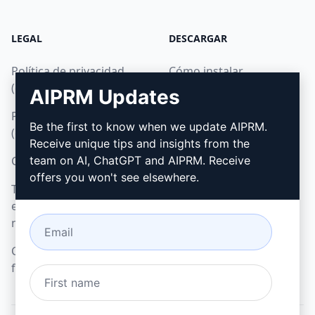
LEGAL
DESCARGAR
Política de privacidad
Cómo instalar
(en)
AIPRM Updates
Google Chrome
Política de uso aceptable
Microsoft Edge
Be the first to know when we update AIPRM.
(en)
Receive unique tips and insights from the
Condiciones de uso (en)
team on AI, ChatGPT and AIPRM. Receive
offers you won't see elsewhere.
Términos de las
extensiones del
navegador (en)
Condiciones de
facturación (en)