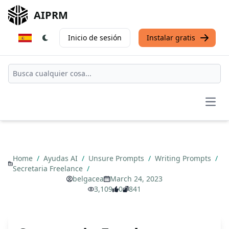
AIPRM
Inicio de sesión
Instalar gratis
Open
Home
/
Ayudas AI
/
Unsure Prompts
/
Writing Prompts
/
Secretaria Freelance
/
belgacea
March 24, 2023
3,109
0
841