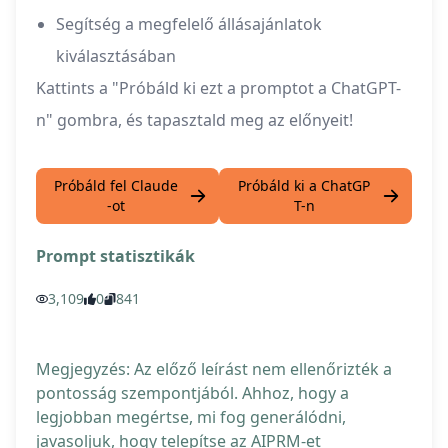
Segítség a megfelelő állásajánlatok
kiválasztásában
Kattints a "Próbáld ki ezt a promptot a ChatGPT-
n" gombra, és tapasztald meg az előnyeit!
Próbáld fel Claude
Próbáld ki a ChatGP
-ot
T-n
Prompt statisztikák
3,109
0
841
Megjegyzés: Az előző leírást nem ellenőrizték a
pontosság szempontjából. Ahhoz, hogy a
legjobban megértse, mi fog generálódni,
javasoljuk, hogy telepítse az AIPRM-et