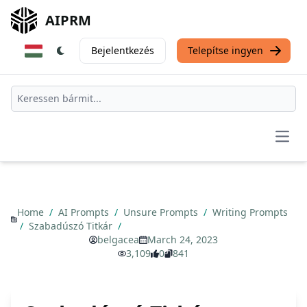
AIPRM
Bejelentkezés
Telepítse ingyen
Open
Home
/
AI Prompts
/
Unsure Prompts
/
Writing Prompts
/
Szabadúszó Titkár
/
belgacea
March 24, 2023
3,109
0
841