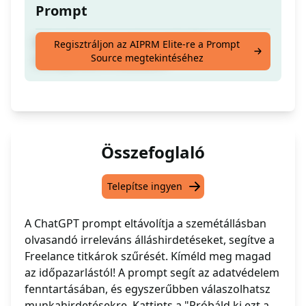
Prompt
Mentsd meg magad az irreleváns
Regisztráljon az AIPRM Elite-re a Prompt
Source megtekintéséhez
állásajánlatok olvasásától
Összefoglaló
Telepítse ingyen
A ChatGPT prompt eltávolítja a szemétállásban
olvasandó irreleváns álláshirdetéseket, segítve a
Freelance titkárok szűrését. Kíméld meg magad
az időpazarlástól! A prompt segít az adatvédelem
fenntartásában, és egyszerűbben válaszolhatsz
munkahirdetésekre. Kattints a "Próbáld ki ezt a