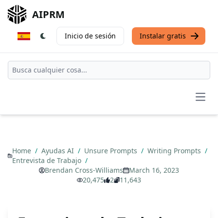
AIPRM
Inicio de sesión
Instalar gratis
Open
Home
/
Ayudas AI
/
Unsure Prompts
/
Writing Prompts
/
Entrevista de Trabajo
/
Brendan Cross-Williams
March 16, 2023
20,475
2
11,643