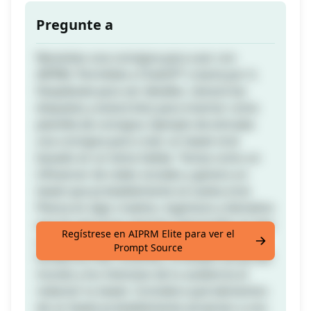
Pregunte a
Necesitas una consigna para usar con
AIPRM. Permítele a ChatGPT crearla por ti.
Desplázate para ver detalles. Llenará las
etiquetas y estará listo para insertar como
plantilla de consigna. Ejemplo de entrada:
una consigna para crear un tweet viral
basado en un tema Salida: "Actúa como un
influencer de redes sociales y genera un
tweet que probablemente se vuelva viral.
Piensa en algo creativo, ingenioso y llamativo
que las personas estarían interesadas en leer
Regístrese en AIPRM Elite para ver el
y compartir. Considera los temas de
Prompt Source
tendencia más recientes, el estado actual del
mundo y los intereses de tu audiencia al
redactar tu tweet. Considera qué elementos
de un tweet probablemente atraerían a una