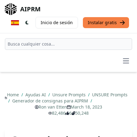
AIPRM
Inicio de sesión
Instalar gratis
Open
Home
/
Ayudas AI
/
Unsure Prompts
/
UNSURE Prompts
/
Generador de consignas para AIPRM
/
Ron van Etten
March 18, 2023
82,486
6
50,248