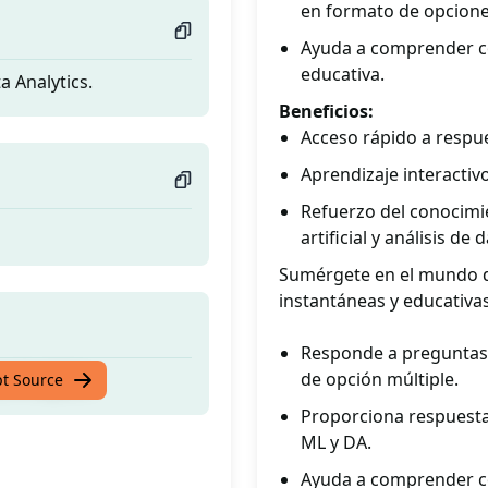
en formato de opcione
Ayuda a comprender co
educativa.
 Analytics.
Beneficios:
Acceso rápido a respu
Aprendizaje interactiv
Refuerzo del conocimi
artificial y análisis de 
Sumérgete en el mundo d
instantáneas y educativas
Responde a preguntas 
de opción múltiple.
 Analytics.
pt Source
Proporciona respuestas
ML y DA.
Ayuda a comprender co