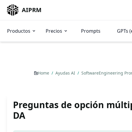
AIPRM
Productos
Precios
Prompts
GPTs (
Home
/
Ayudas AI
/
SoftwareEngineering Pr
Preguntas de opción múlti
DA