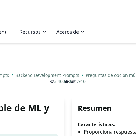
en)
Recursos
Acerca de
ompts
/
Backend Development Prompts
/
Preguntas de opción mú
3,460
0
1,916
ple de ML y
Resumen
Características:
Proporciona respuesta