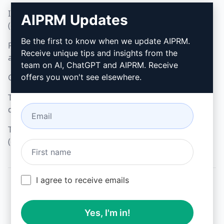
Informativa sulla privacy
Come installare
AIPRM Updates
(en)
Google Chrome (en)
Be the first to know when we update AIPRM.
Politica di utilizzo
Microsoft Edge (en)
Receive unique tips and insights from the
accettabile (en)
team on AI, ChatGPT and AIPRM. Receive
Condizioni di utilizzo (en)
offers you won't see elsewhere.
Termini dell'estensione
del browser (en)
Termini di fatturazione
(en)
I agree to receive emails
© 2026
All logos, trademarks, and registered trademarks are the
Yes, I'm in!
property of their respective owners.