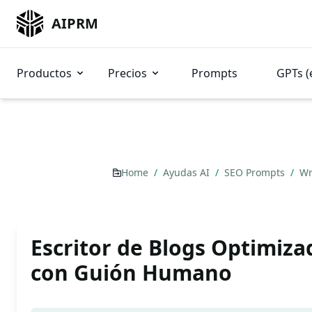
AIPRM
Productos
Precios
Prompts
GPTs (
Home
/
Ayudas AI
/
SEO Prompts
/
Wr
Escritor de Blogs Optimiz
con Guión Humano