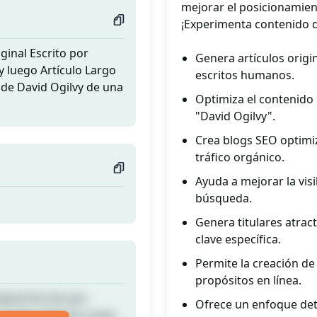
mejorar el posicionamien
¡Experimenta contenido d
ginal Escrito por
Genera artículos origi
 luego Artículo Largo
escritos humanos.
de David Ogilvy de una
Optimiza el contenido
"David Ogilvy".
Crea blogs SEO optimi
tráfico orgánico.
Ayuda a mejorar la visi
búsqueda.
Genera titulares atract
clave específica.
Permite la creación de
propósitos en línea.
ginal Escrito por
Ofrece un enfoque deta
 luego Artículo Largo