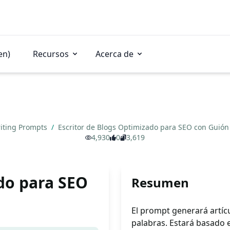
en)
Recursos
Acerca de
iting Prompts
/
Escritor de Blogs Optimizado para SEO con Gui
4,930
0
3,619
ado para SEO
Resumen
El prompt generará artíc
palabras. Estará basado e