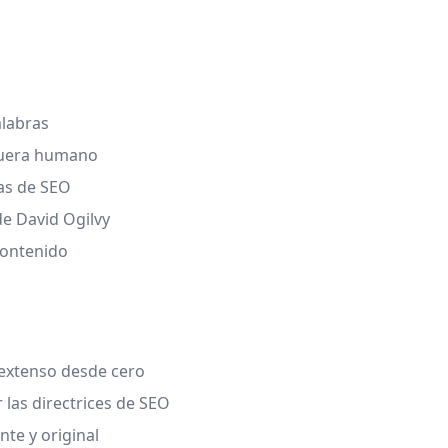
alabras
 fuera humano
cas de SEO
de David Ogilvy
 contenido
 extenso desde cero
 las directrices de SEO
nte y original