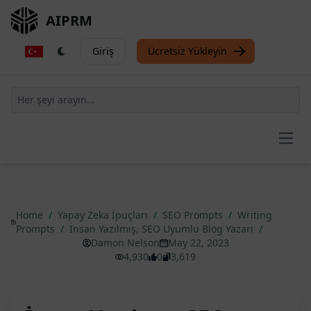
AIPRM
Giriş
Ücretsiz Yükleyin
Open
Home
/
Yapay Zeka İpuçları
/
SEO Prompts
/
Writing
Prompts
/
İnsan Yazılmış, SEO Uyumlu Blog Yazarı
/
Damon Nelson
May 22, 2023
4,930
0
3,619