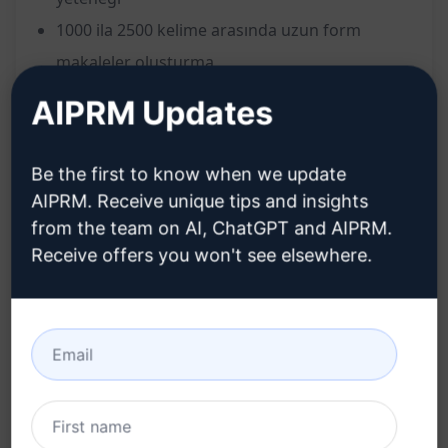
1000 ila 2500 kelime arasında uzun form
makaleler oluşturma
SEO odaklı içerik oluşturma
AIPRM Updates
"David Ogilvy başlıkları" odaklı anahtar kelime
listelerini kullanabilme
Be the first to know when we update
AIPRM. Receive unique tips and insights
Faydalar:
from the team on AI, ChatGPT and AIPRM.
Receive offers you won't see elsewhere.
Özgün içerik oluşturarak okuyucuların ilgisini
çekme
SEO hedeflerinize uygun optimize edilmiş
içerikler sunma
Anahtar kelime listeleriyle başlık
optimizasyonu yaparak arama motorlarında