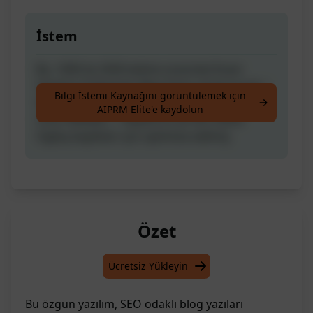
İstem
Bu, 1000 ila 2500 kelime arasında İnsan
Yazılmış Orijinal bir Blog Yazısı oluşturacak |
Bilgi İstemi Kaynağını görüntülemek için
SEO Belirtilmiş ve ardından SEO Uyumlu
AIPRM Elite'e kaydolun
Uzun Makale | "Keyword List'ten David
Ogilvy başlıkları için optimize edilmiş
Özet
Ücretsiz Yükleyin
Bu özgün yazılım, SEO odaklı blog yazıları