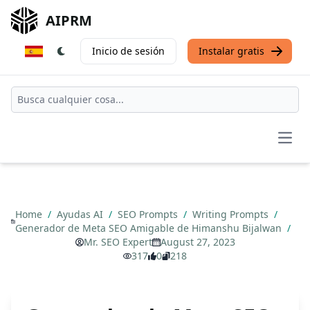
AIPRM
Inicio de sesión
Instalar gratis
Open
Home
/
Ayudas AI
/
SEO Prompts
/
Writing Prompts
/
Generador de Meta SEO Amigable de Himanshu Bijalwan
/
Mr. SEO Expert
August 27, 2023
317
0
218