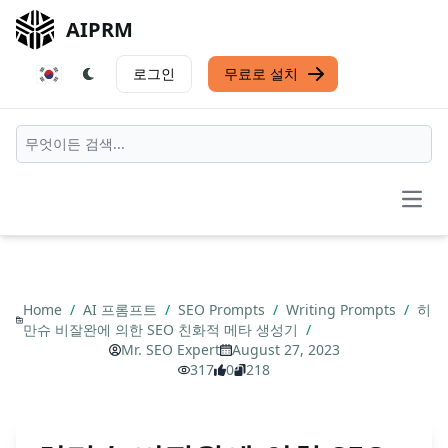
AIPRM
로그인
무료로 설치
Open
Home
/
AI 프롬프트
/
SEO Prompts
/
Writing Prompts
/
히
만슈 비잘완에 의한 SEO 친화적 메타 생성기
/
Mr. SEO Expert
August 27, 2023
317
0
218