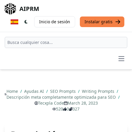
AIPRM
Inicio de sesión
Instalar gratis
Open
Home
/
Ayudas AI
/
SEO Prompts
/
Writing Prompts
/
Descripción meta completamente optimizada para SEO
/
Tecxpla Code
March 28, 2023
520
0
327