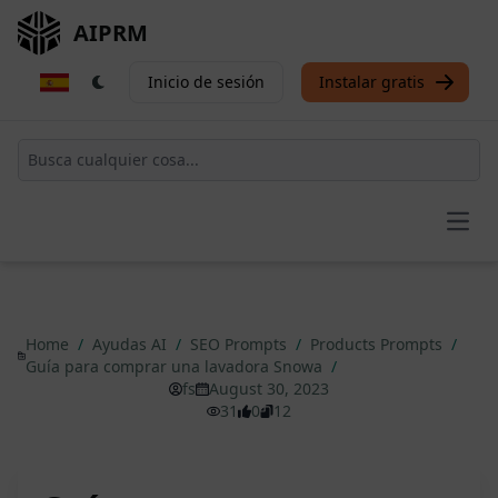
AIPRM
Inicio de sesión
Instalar gratis
Open
Home
/
Ayudas AI
/
SEO Prompts
/
Products Prompts
/
Guía para comprar una lavadora Snowa
/
fs
August 30, 2023
31
0
12