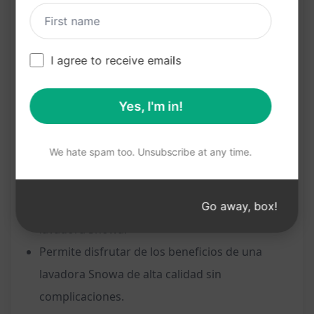
Beneficios:
Ahorra tiempo al brindar toda la información
I agree to receive emails
necesaria en un solo lugar.
Ayuda a tomar una decisión informada al
Yes, I'm in!
comparar modelos y precios.
Facilita la compra al ofrecer reseñas de
We hate spam too. Unsubscribe at any time.
clientes para verificar la calidad del producto.
Garantiza una experiencia de compra
Go away, box!
satisfactoria al sugerir dónde adquirir la
lavadora Snowa.
Permite disfrutar de los beneficios de una
lavadora Snowa de alta calidad sin
complicaciones.