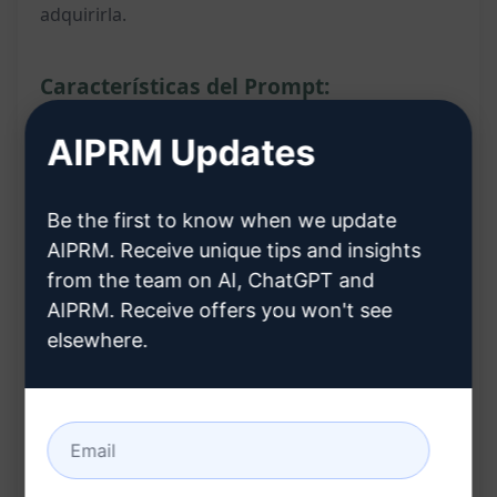
adquirirla.
Características del Prompt:
AIPRM Updates
Proporciona orientación paso a paso para
comprar una lavadora Snowa.
Ofrece detalles sobre diferentes modelos de
Be the first to know when we update
lavadoras Snowa.
AIPRM. Receive unique tips and insights
from the team on AI, ChatGPT and
Presenta información actualizada sobre
AIPRM. Receive offers you won't see
precios y ofertas.
elsewhere.
Incluye reseñas auténticas de clientes para
ayudar en la toma de decisiones de compra.
Indica los lugares recomendados para
comprar la lavadora Snowa.