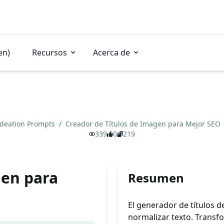
en)
Recursos
Acerca de
Ideation Prompts
/
Creador de Títulos de Imagen para Mejor SEO
339
0
219
gen para
Resumen
El generador de títulos d
normalizar texto. Transf