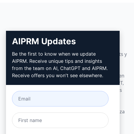
AIPRM
AIPRM Updates
Be the first to know when we update
AIPRM es una herramienta de gestión de prompts y
AIPRM. Receive unique tips and insights
una biblioteca de prompts impulsada por la
from the team on AI, ChatGPT and AIPRM.
comunidad. Realice tareas de marketing, ventas,
Receive offers you won't see elsewhere.
operaciones, productividad y atención al cliente en
minutos con prompts listos para usar en ChatGPT,
Claude, Gemini, Midjourney, GPT Image y muchos
más.
Creado para pequeñas empresas. Con la confianza
de grandes compañías.