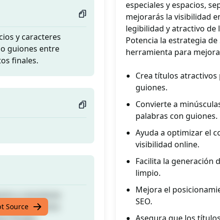
especiales y espacios, s
mejorarás la visibilidad e
legibilidad y atractivo de 
ios y caracteres
Potencia la estrategia de
do guiones entre
herramienta para mejorar
os finales.
Crea títulos atractivos
guiones.
Convierte a minúsculas
palabras con guiones.
Ayuda a optimizar el 
visibilidad online.
Facilita la generación 
limpio.
Mejora el posicionami
ios y caracteres
SEO.
do guiones entre
pt Source
Asegura que los título
os finales.