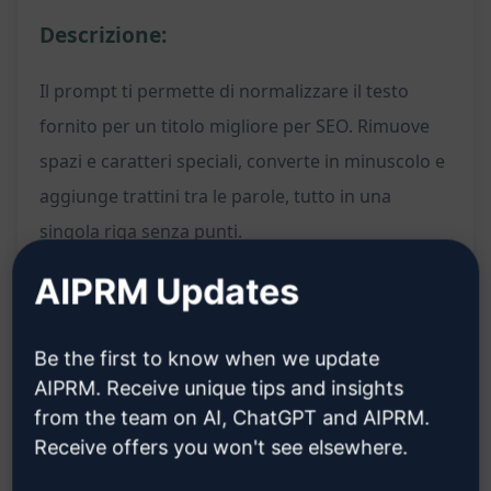
Descrizione:
Il prompt ti permette di normalizzare il testo
fornito per un titolo migliore per SEO. Rimuove
spazi e caratteri speciali, converte in minuscolo e
aggiunge trattini tra le parole, tutto in una
singola riga senza punti.
AIPRM Updates
Funzionalità:
Rimozione di spazi e caratteri speciali
Be the first to know when we update
AIPRM. Receive unique tips and insights
Conversione del testo in minuscolo
from the team on AI, ChatGPT and AIPRM.
Aggiunta di trattini tra le parole
Receive offers you won't see elsewhere.
Benefici: