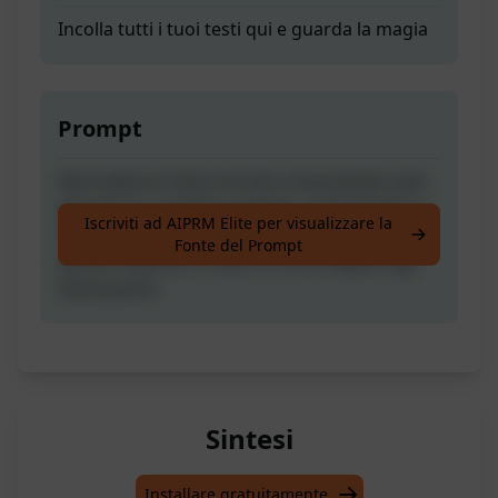
Incolla tutti i tuoi testi qui e guarda la magia
Prompt
Normalizza il testo fornito rimuovendo tutti
gli spazi e i caratteri speciali, convertendo in
Iscriviti ad AIPRM Elite per visualizzare la
minuscolo e aggiungendo trattini tra le
Fonte del Prompt
parole. Mantieni il testo in una singola riga
senza punti.
Sintesi
Installare gratuitamente