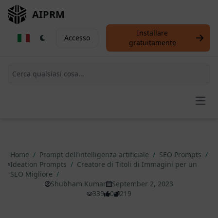
AIPRM
Installare
Accesso
gratuitamente
Open
Home
/
Prompt dell’intelligenza artificiale
/
SEO Prompts
/
Ideation Prompts
/
Creatore di Titoli di Immagini per un
SEO Migliore
/
Shubham Kumar
September 2, 2023
339
0
219