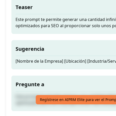
Teaser
Este prompt te permite generar una cantidad infin
optimizados para SEO al proporcionar solo unos po
Sugerencia
[Nombre de la Empresa] [Ubicación] [Industria/Serv
Pregunte a
Este prompt te permite generar una cantidad infin
Regístrese en AIPRM Elite para ver el Prom
optimizados para SEO al proporcionar solo unos po