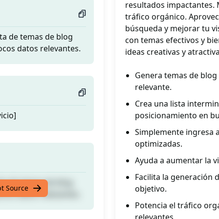
resultados impactantes. 
tráfico orgánico. Aprove
búsqueda y mejorar tu vis
ita de temas de blog
con temas efectivos y bie
cos datos relevantes.
ideas creativas y atractiv
Genera temas de blog 
relevante.
Crea una lista intermi
icio]
posicionamiento en b
Simplemente ingresa al
optimizadas.
Ayuda a aumentar la vi
Facilita la generación 
ita de temas de blog
pt Source
objetivo.
cos datos relevantes.
Potencia el tráfico org
relevantes.