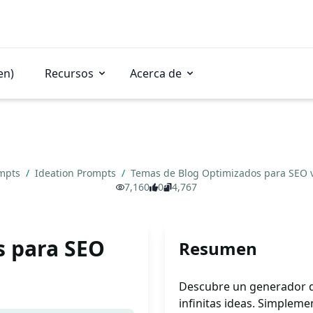
en)
Recursos
Acerca de
mpts
/
Ideation Prompts
/
Temas de Blog Optimizados para SEO 
7,160
0
4,767
s para SEO
Resumen
Descubre un generador d
infinitas ideas. Simplem