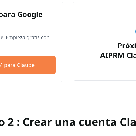
para Google
. Empieza gratis con
Próx
AIPRM Cl
M para Claude
o 2 : Crear una cuenta Cl