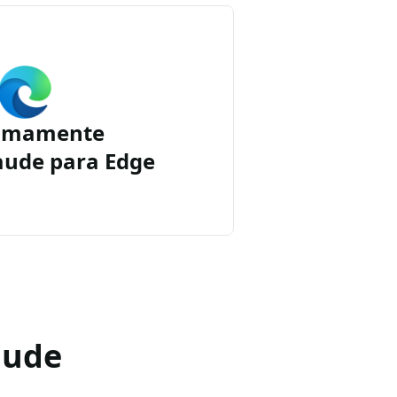
imamente
aude para Edge
aude