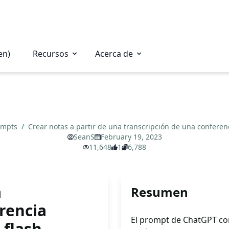
en)
Recursos
Acerca de
ompts
/
Crear notas a partir de una transcripción de una conferen
SeanS
February 19, 2023
11,648
1
6,788
a
Resumen
rencia
El prompt de ChatGPT con
 flash