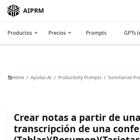
AIPRM
Productos
Precios
Prompts
GPTs (
Home
/
Ayudas AI
/
Productivity Prompts
/
Summarize Pr
Crear notas a partir de un
transcripción de una confe
(Tablas)(Resumen)(Tarjetas