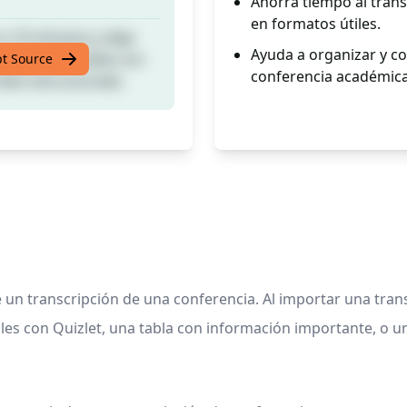
Ahorra tiempo al tran
en formatos útiles.
 a 10 minutos y deja
Ayuda a organizar y c
izlet), una tabla con
pt Source
conferencia académica
bien estructurado.
 un transcripción de una conferencia. Al importar una tran
es con Quizlet, una tabla con información importante, o 