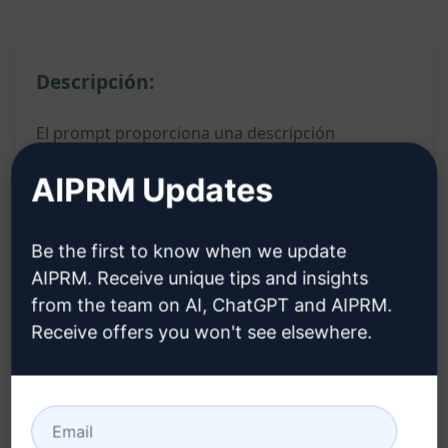
Descripción:
El prompt proporciona una descripción
convincente y persuasiva de un evento de Action
AIPRM Updates
Network basado en la palabra clave
proporcionada. Al completar la información con
Be the first to know when we update
la palabra clave específica, el texto generado
AIPRM. Receive unique tips and insights
destaca los detalles clave y beneficios del evento,
from the team on AI, ChatGPT and AIPRM.
atrayendo la atención del lector y fomentando su
Receive offers you won't see elsewhere.
participación.
Destaca los detalles clave del evento de Action
Network