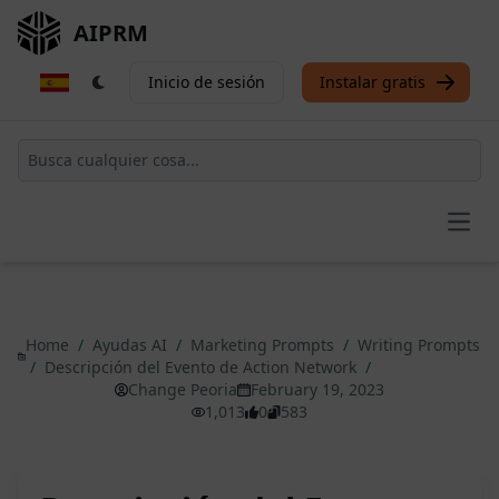
AIPRM
Inicio de sesión
Instalar gratis
Open
Home
/
Ayudas AI
/
Marketing Prompts
/
Writing Prompts
/
Descripción del Evento de Action Network
/
Change Peoria
February 19, 2023
1,013
0
583