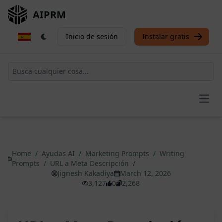
AIPRM
Inicio de sesión
Instalar gratis
Open
Home
/
Ayudas AI
/
Marketing Prompts
/
Writing
Prompts
/
URL a Meta Descripción
/
Jignesh Kakadiya
March 12, 2026
3,127
0
2,268