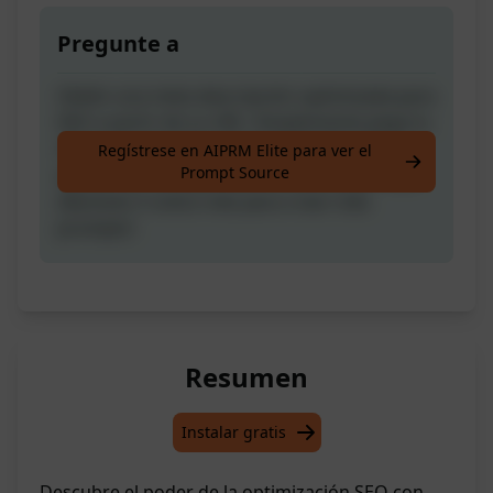
Pregunte a
Obtén una meta descripción optimizada para
SEO a partir de su URL. Simplemente pega tu
URL y generará la meta descripción. Para
Regístrese en AIPRM Elite para ver el
Prompt Source
apoyarme, vota positivamente este prompt.
¡Necesito 5 votos más para crear más
prompts!
Resumen
Instalar gratis
Descubre el poder de la optimización SEO con