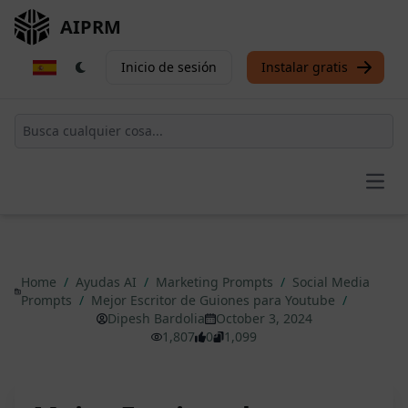
AIPRM
Inicio de sesión
Instalar gratis
Open
Home
/
Ayudas AI
/
Marketing Prompts
/
Social Media
Prompts
/
Mejor Escritor de Guiones para Youtube
/
Dipesh Bardolia
October 3, 2024
1,807
0
1,099