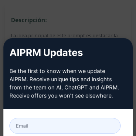
Descripción:
La idea principal de este prompt es destacar la
búsqueda del mejor escritor de guiones para
AIPRM Updates
YouTube. Al completar el prompt con "Mejor
escritor de guiones para YouTube" dos veces, se
Be the first to know when we update
enfoca en resaltar la excelencia y calidad de un
AIPRM. Receive unique tips and insights
guionista profesional para contenido de
from the team on AI, ChatGPT and AIPRM.
YouTube. Al hacerlo, el usuario puede obtener
Receive offers you won't see elsewhere.
contenido convincente y efectivo para sus videos,
lo que potencialmente mejora la calidad y el
atractivo de su canal.