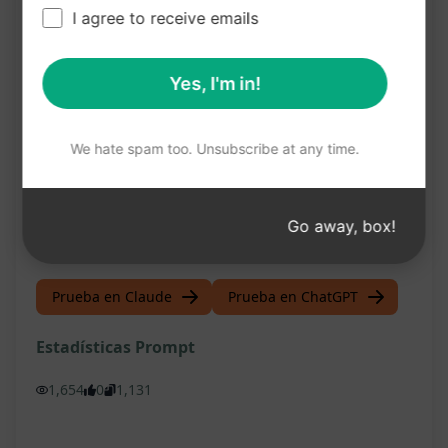
I agree to receive emails
Beneficios:
Aumenta el compromiso de los seguidores
Yes, I'm in!
Mejora las conversiones de ventas
Destaca tus productos de manera efectiva
We hate spam too. Unsubscribe at any time.
Crea contenido de calidad de forma rápida
Potencia la presencia de tu marca en
Go away, box!
Instagram
Prueba en Claude
Prueba en ChatGPT
Estadísticas Prompt
1,654
0
1,131