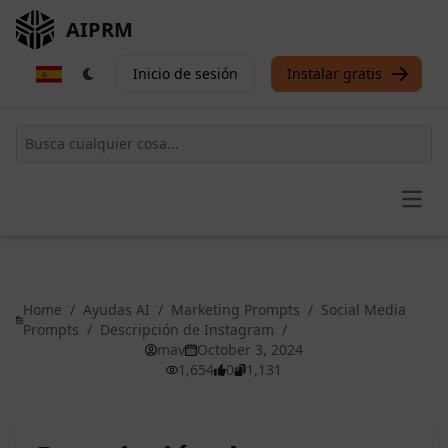
AIPRM
Inicio de sesión
Instalar gratis
Open
Home
/
Ayudas AI
/
Marketing Prompts
/
Social Media
Prompts
/
Descripción de Instagram
/
mav
October 3, 2024
1,654
0
1,131