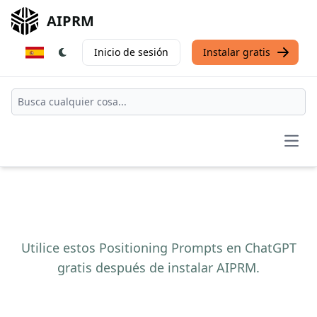
AIPRM
Inicio de sesión
Instalar gratis
Open
Utilice estos Positioning Prompts en ChatGPT
gratis después de instalar AIPRM.