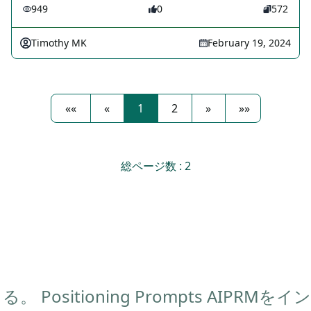
949
0
572
Timothy MK
February 19, 2024
««
«
1
2
»
»»
総ページ数 : 2
ositioning Prompts AIPRMを