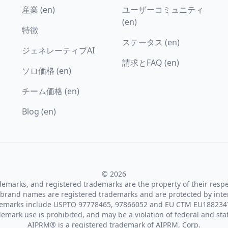
産業 (en)
ユーザーコミュニティ
(en)
特徴
ステータス (en)
ジェネレーティブAI
請求とFAQ (en)
ソロ価格 (en)
チーム価格 (en)
Blog (en)
© 2026
ademarks, and registered trademarks are the property of their resp
brand names are registered trademarks and are protected by inte
demarks include USPTO 97778465, 97866052 and EU CTM EU188234
emark use is prohibited, and may be a violation of federal and sta
AIPRM® is a registered trademark of AIPRM, Corp.