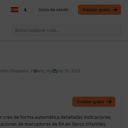
Inicio de sesión
Instalar gratis
tiles (Después)
/
arty_mjc
July 10, 2023
Instalar gratis
 crea de forma automática detalladas indicaciones
aciones de marcadores de RA en libros infantiles.