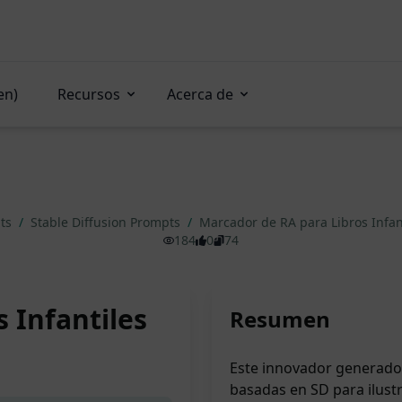
en)
Recursos
Acerca de
pts
/
Stable Diffusion Prompts
/
Marcador de RA para Libros Infan
184
0
74
 Infantiles
Resumen
Este innovador generador
basadas en SD para ilustr