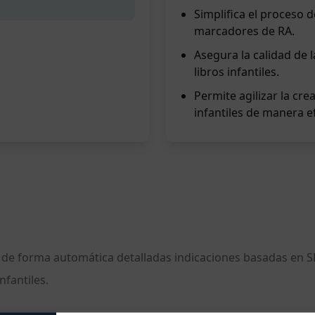
Simplifica el proceso 
marcadores de RA.
Asegura la calidad de 
libros infantiles.
Permite agilizar la cr
infantiles de manera ef
a de forma automática detalladas indicaciones basadas en S
nfantiles.