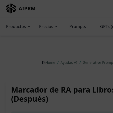
AIPRM
Productos
Precios
Prompts
GPTs (
Home
/
Ayudas AI
/
Generative Prom
Marcador de RA para Libros
(Después)