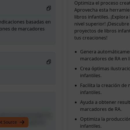
Optimiza el proceso crea
Aprovecha esta herramient
libros infantiles. ¡Explora
ndicaciones basadas en
nivel superior! ¡Descubr
ciones de marcadores
proyectos de libros infan
tus creaciones!
Genera automáticament
marcadores de RA en li
Crea óptimas ilustrac
infantiles.
Facilita la creación de
infantiles.
Ayuda a obtener result
marcadores de RA.
ndicaciones basadas en
Optimiza la producció
ciones de marcadores
pt Source
infantiles.