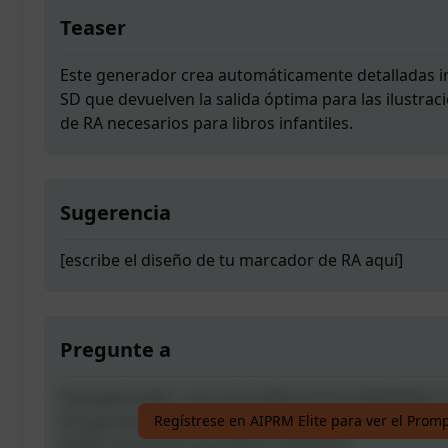
Teaser
Este generador crea automáticamente detalladas i
SD que devuelven la salida óptima para las ilustra
de RA necesarios para libros infantiles.
Sugerencia
[escribe el diseño de tu marcador de RA aquí]
Pregunte a
Este generador crea automáticamente detalladas i
SD que devuelven la salida óptima para las ilustra
Regístrese en AIPRM Elite para ver el Prom
de RA necesarios para libros infantiles.