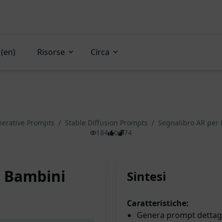
(en)
Risorse
Circa
erative Prompts
/
Stable Diffusion Prompts
/
Segnalibro AR per 
184
0
74
r Bambini
Sintesi
Caratteristiche:
Genera prompt dettagli