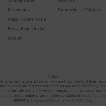
Caratteristiche
Stato (en)
IA generativa
Fatturazione e FAQ (en)
Prezzi in solitaria (en)
Prezzi di squadra (en)
Blog (en)
© 2026
ademarks, and registered trademarks are the property of their resp
brand names are registered trademarks and are protected by inte
demarks include USPTO 97778465, 97866052 and EU CTM EU188234
emark use is prohibited, and may be a violation of federal and sta
AIPRM® is a registered trademark of AIPRM, Corp.