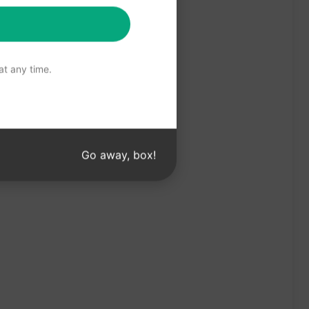
t any time.
Go away, box!