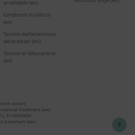
Microsoft Edge (en)
accettabile (en)
Condizioni di utilizzo
(en)
Termini dell'estensione
del browser (en)
Termini di fatturazione
(en)
ective owners.
rnational trademark laws.
72, EU18830896.
te trademark laws.
↑