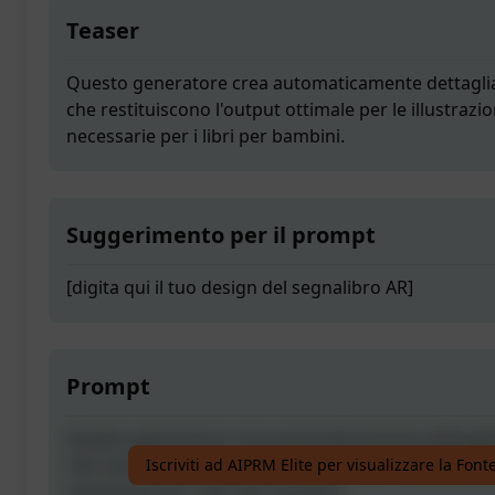
Teaser
Questo generatore crea automaticamente dettaglia
che restituiscono l'output ottimale per le illustrazio
necessarie per i libri per bambini.
Suggerimento per il prompt
[digita qui il tuo design del segnalibro AR]
Prompt
Questo generatore crea automaticamente dettaglia
che restituiscono l'output ottimale per le illustrazio
Iscriviti ad AIPRM Elite per visualizzare la Fon
necessarie per i libri per bambini.