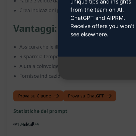
Facile e veloce da utilizzare, risparmiando tempo e 
unique tips and insights
from the team on AI,
Crea indicazioni precise per marker AR coinvolgenti 
ChatGPT and AIPRM.
Vantaggi:
Receive offers you won't
see elsewhere.
Assicura che le illustrazioni AR dei libri per bambin
Risparmia tempo nella creazione di marker AR dett
Aiuta a coinvolgere i bambini con contenuti interatt
Fornisce indicazioni chiare e specifiche per un'im
Prova su Claude
Prova su ChatGPT
Statistiche del prompt
184
0
74