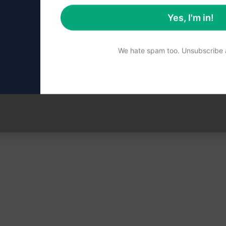
sforzi
e stimolanti per i più piccoli
Yes, I'm in!
We hate spam too. Unsubscribe a
i siano ottimizzate
agliati
ivi e divertenti
plementazione rapida e accurata