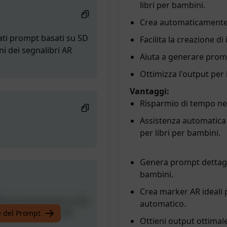
libri per bambini.
Crea automaticamente m
ti prompt basati su SD
Facilita la creazione di
ni dei segnalibri AR
Aiuta a generare prompt
Ottimizza l'output per 
Vantaggi:
Risparmio di tempo nell
Assistenza automatica 
per libri per bambini.
Genera prompt dettaglia
bambini.
Crea marker AR ideali p
ti prompt basati su SD
automatico.
ni dei segnalibri AR
te del Prompt
Ottieni output ottimale 