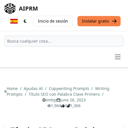
AIPRM
Inicio de sesión
Instalar gratis
Open
Home
/
Ayudas AI
/
Copywriting Prompts
/
Writing
Prompts
/
Título SEO con Palabra Clave Primero
/
vmbp
June 26, 2023
1,964
0
1,366