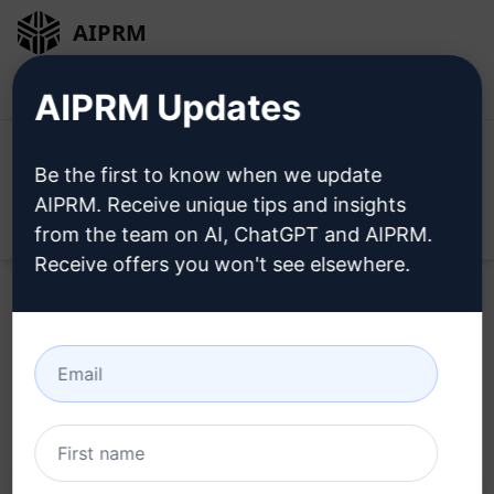
AIPRM
ログイン
無料でインストール
AIPRM Updates
Be the first to know when we update
AIPRM. Receive unique tips and insights
Open
from the team on AI, ChatGPT and AIPRM.
Receive offers you won't see elsewhere.
Home
/
AIプロンプト
/
Copywriting Prompts
/
Writing
Prompts
/
キーワードを先頭に配置したSEOタイトル
/
vmbp
June 26, 2023
1,964
0
1,366