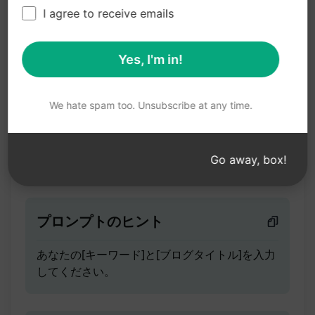
キーワードを先頭に配置し
I agree to receive emails
たSEOタイトル
Yes, I'm in!
ティーザー
We hate spam too. Unsubscribe at any time.
キーワードのみを使用するか、キーワードとブ
ログタイトルを併用して先頭にキーワードを配
置したSEOタイトルを作成します。
Go away, box!
プロンプトのヒント
あなたの[キーワード]と[ブログタイトル]を入力
してください。