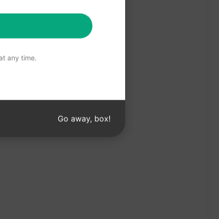
t any time.
Go away, box!