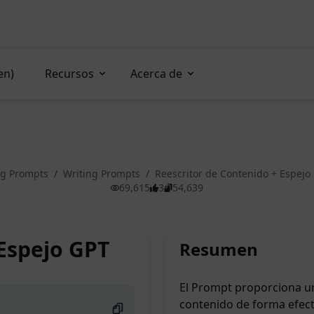
en)
Recursos
Acerca de
ng Prompts
/
Writing Prompts
/
Reescritor de Contenido + Espej
69,615
3
54,639
 Espejo GPT
Resumen
El Prompt proporciona un
contenido de forma efect