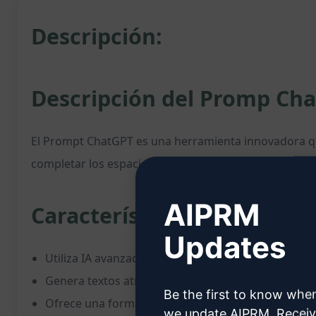
Descripción:
Descripción del Promp Ch
El Prompt ChatGPT es una herramienta innovadora que 
completar los espacios en blanco con la información 
AIPRM
Características:
Updates
Utiliza IA avanzada para reescribir contenido de m
Genera textos atractivos y persuasivos.
Be the first to know whe
Ofrece una forma rápida y sencilla de mejorar la c
we update AIPRM. Recei