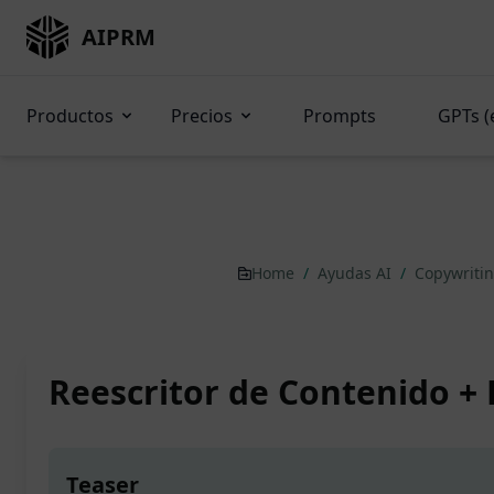
AIPRM
Productos
Precios
Prompts
GPTs (
Home
/
Ayudas AI
/
Copywriti
Reescritor de Contenido +
Teaser