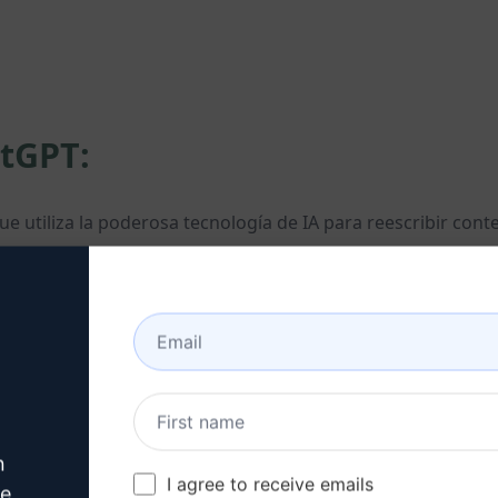
atGPT:
utiliza la poderosa tecnología de IA para reescribir conte
relevante y enviar el prompt, obtendrás un texto renovado 
anera eficiente.
n
alidad del contenido.
I agree to receive emails
ve