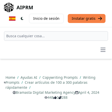
AIPRM
Inicio de sesión
Instalar gratis
Open
Home
/
Ayudas AI
/
Copywriting Prompts
/
Writing
Prompts
/
Crear artículos de 100 a 300 palabras
rápidamente
/
Bramasta Digital Marketing Agency
April 4, 2024
448
0
288