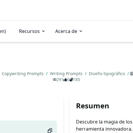
en)
Recursos
Acerca de
Copywriting Prompts
/
Writing Prompts
/
Diseño tipográfico
/
291
0
185
Resumen
Descubre la magia de los 
herramienta innovadora. 