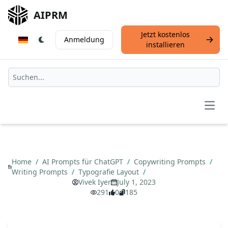
AIPRM
Jetzt kostenlos
Anmeldung
installieren
Open
Home
/
AI Prompts für ChatGPT
/
Copywriting Prompts
/
Writing Prompts
/
Typografie Layout
/
Vivek Iyer
July 1, 2023
291
0
185