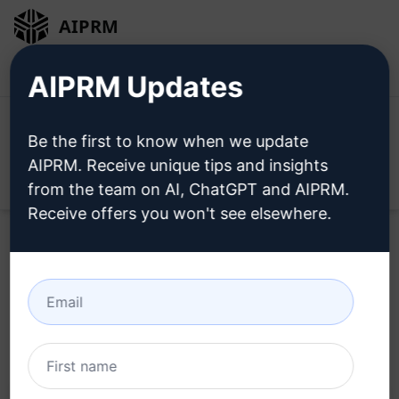
AIPRM
Inicio de sesión
Instalar gratis
AIPRM Updates
Be the first to know when we update
AIPRM. Receive unique tips and insights
Open
from the team on AI, ChatGPT and AIPRM.
Receive offers you won't see elsewhere.
Home
/
Ayudas AI
/
Copywriting Prompts
/
Writing
Prompts
/
Hipercalendario de Contenido
/
Olivier
May 16, 2023
655
0
342