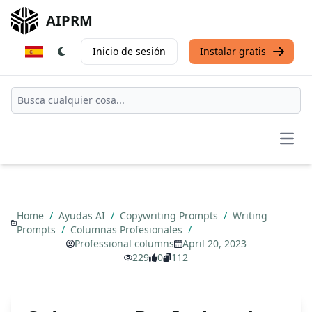
AIPRM
Inicio de sesión
Instalar gratis
Open
Home
/
Ayudas AI
/
Copywriting Prompts
/
Writing
Prompts
/
Columnas Profesionales
/
Professional columns
April 20, 2023
229
0
112