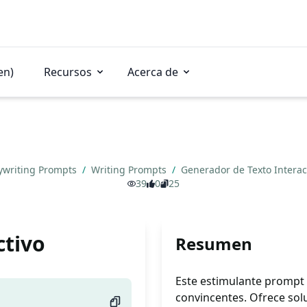
en)
Recursos
Acerca de
ywriting Prompts
/
Writing Prompts
/
Generador de Texto Interac
39
0
25
ctivo
Resumen
Este estimulante prompt
convincentes. Ofrece solu