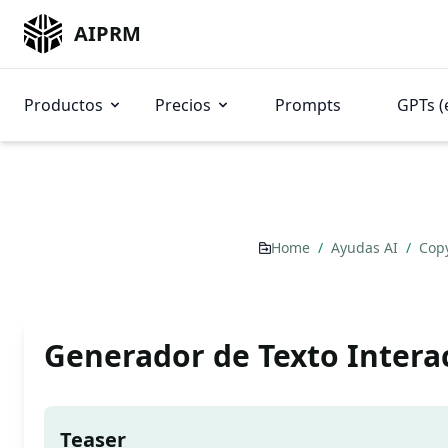
AIPRM
Productos
Precios
Prompts
GPTs (
Home
/
Ayudas AI
/
Cop
Generador de Texto Intera
Teaser