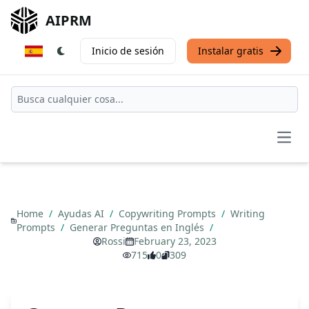
AIPRM
Inicio de sesión
Instalar gratis
Open
Home
/
Ayudas AI
/
Copywriting Prompts
/
Writing
Prompts
/
Generar Preguntas en Inglés
/
Rossi
February 23, 2023
715
0
309