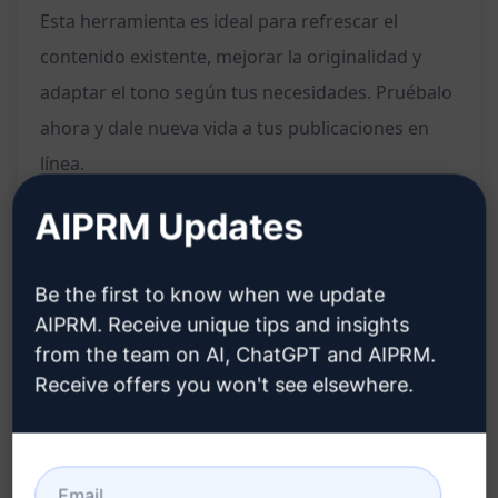
Esta herramienta es ideal para refrescar el
contenido existente, mejorar la originalidad y
adaptar el tono según tus necesidades. Pruébalo
ahora y dale nueva vida a tus publicaciones en
línea.
AIPRM Updates
Características:
Permite reescribir un blog completo o
Be the first to know when we update
AIPRM. Receive unique tips and insights
secciones específicas
from the team on AI, ChatGPT and AIPRM.
Genera contenido único y renovado
Receive offers you won't see elsewhere.
Ayuda a mejorar la originalidad de los textos
Permite adaptar el tono según tus
preferencias