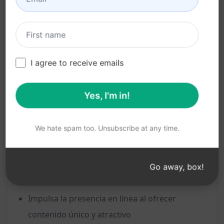
Ideal para refrescar y actualizar publicaciones
en línea
Beneficios:
I agree to receive emails
Ahorra tiempo al reescribir contenido de
manera rápida y sencilla
Yes, I'm in!
Mejora la calidad y originalidad de tus
publicaciones
We hate spam too. Unsubscribe at any time.
Permite personalizar el tono y estilo de los
textos según tus necesidades
Ayuda a mantener el contenido fresco y
Go away, box!
relevante en todo momento
Impulsa la presencia en línea al ofrecer
contenido único y atractivo