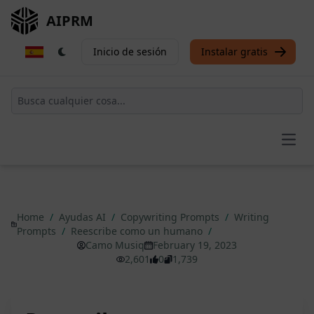
AIPRM
Inicio de sesión
Instalar gratis
Open
Home
/
Ayudas AI
/
Copywriting Prompts
/
Writing
Prompts
/
Reescribe como un humano
/
Camo Musiq
February 19, 2023
2,601
0
1,739