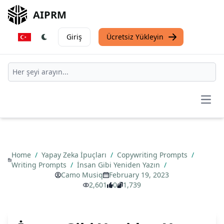
AIPRM
Giriş
Ücretsiz Yükleyin
Open
Home
/
Yapay Zeka İpuçları
/
Copywriting Prompts
/
Writing Prompts
/
İnsan Gibi Yeniden Yazın
/
Camo Musiq
February 19, 2023
2,601
0
1,739