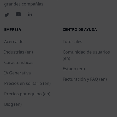
grandes compañías.
EMPRESA
CENTRO DE AYUDA
Acerca de
Tutoriales
Industrias (en)
Comunidad de usuarios
(en)
Características
Estado (en)
IA Generativa
Facturación y FAQ (en)
Precios en solitario (en)
Precios por equipo (en)
Blog (en)