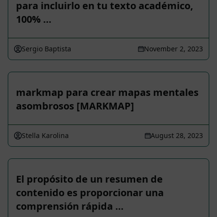
para incluirlo en tu texto académico,
100% …
Sergio Baptista
November 2, 2023
markmap para crear mapas mentales
asombrosos [MARKMAP]
Stella Karolina
August 28, 2023
El propósito de un resumen de
contenido es proporcionar una
comprensión rápida …