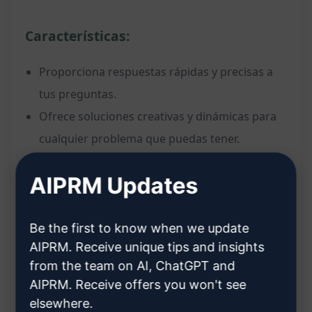
Características:
Proporciona respuestas rápidas y precisas a
tus preguntas.
Ofrece soluciones creativas y dinámicas para
cualquier problema que puedas tener.
Te ayuda a resolver dudas de manera eficiente.
AIPRM Updates
Genera ideas innovadoras para desafíos
específicos.
Facilita el aprendizaje rápido y efectivo.
Be the first to know when we update
AIPRM. Receive unique tips and insights
Beneficios:
from the team on AI, ChatGPT and
AIPRM. Receive offers you won't see
Ahorra tiempo al obtener respuestas rápidas.
elsewhere.