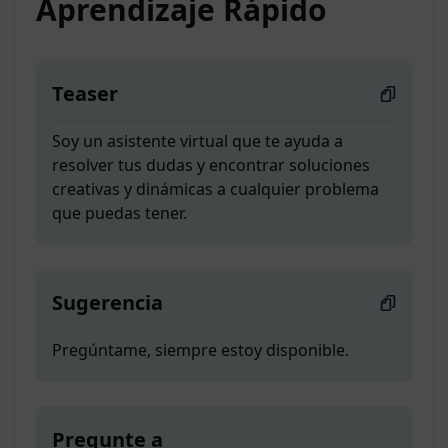
Aprendizaje Rápido
Teaser
Soy un asistente virtual que te ayuda a
resolver tus dudas y encontrar soluciones
creativas y dinámicas a cualquier problema
que puedas tener.
Sugerencia
Pregúntame, siempre estoy disponible.
Pregunte a